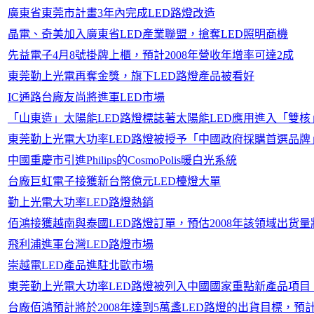
廣東省東莞市計畫3年內完成LED路燈改造
晶電、奇美加入廣東省LED產業聯盟，搶奪LED照明商機
先益電子4月8號掛牌上櫃，預計2008年營收年增率可達2成
東莞勤上光電再奪金獎，旗下LED路燈產品被看好
IC通路台廠友尚將進軍LED市場
「山東造」太陽能LED路燈標誌著太陽能LED應用進入「雙核
東莞勤上光電大功率LED路燈被授予「中國政府採購首選品牌
中國重慶市引進Philips的CosmoPolis暖白光系統
台廠巨虹電子接獲新台幣億元LED檯燈大單
勤上光電大功率LED路燈熱銷
佰鴻接獲越南與泰國LED路燈訂單，預估2008年該領域出货量
飛利浦進軍台灣LED路燈市場
崇越電LED產品進駐北歐市場
東莞勤上光電大功率LED路燈被列入中國國家重點新產品項目
台廠佰鴻預計將於2008年達到5萬盞LED路燈的出貨目標，預