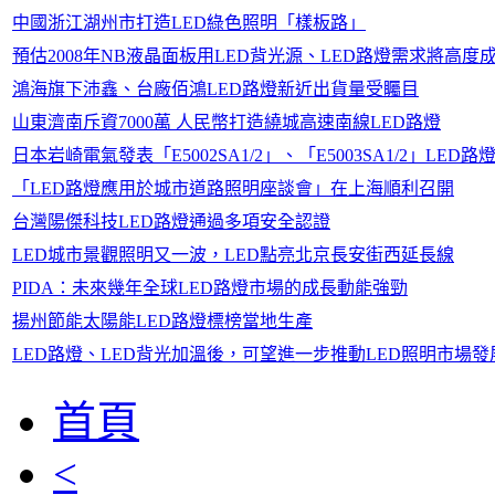
中國浙江湖州市打造LED綠色照明「樣板路」
預估2008年NB液晶面板用LED背光源、LED路燈需求將高度
鴻海旗下沛鑫、台廠佰鴻LED路燈新近出貨量受矚目
山東濟南斥資7000萬 人民幣打造繞城高速南線LED路燈
日本岩崎電氣發表「E5002SA1/2」、「E5003SA1/2」LED路
「LED路燈應用於城市道路照明座談會」在上海順利召開
台灣陽傑科技LED路燈通過多項安全認證
LED城市景觀照明又一波，LED點亮北京長安街西延長線
PIDA：未來幾年全球LED路燈市場的成長動能強勁
揚州節能太陽能LED路燈標榜當地生產
LED路燈、LED背光加溫後，可望進一步推動LED照明市場發
首頁
<