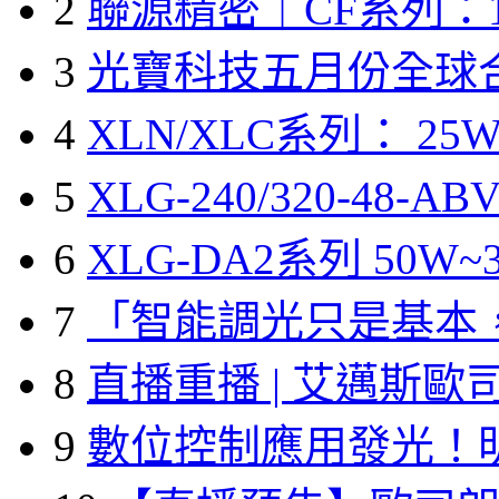
2
聯源精密｜CF系列：1
3
光寶科技五月份全球
4
XLN/XLC系列： 25W
5
XLG-240/320-48-A
6
XLG-DA2系列 50W~3
7
「智能調光只是基本
8
直播重播 | 艾邁斯歐
9
數位控制應用發光！