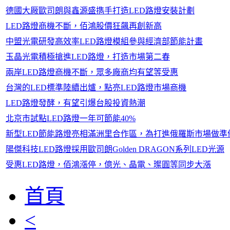
德國大厰歐司朗與鑫源盛擕手打造LED路燈安裝計劃
LED路燈商機不斷，佰鴻股價狂飆再創新高
中盟光電研發高效率LED路燈模組參與經濟部節能計畫
玉晶光電積極搶進LED路燈，打造市場第二春
兩岸LED路燈商機不斷，眾多廠商均有望等受惠
台灣的LED標準陸續出爐，點亮LED路燈市場商機
LED路燈發酵，有望引爆台股投資熱潮
北京市試點LED路燈一年可節能40%
新型LED節能路燈亮相滿洲里合作區，為打進俄羅斯市場做準
陽傑科技LED路燈採用歐司朗Golden DRAGON系列LED光源
受惠LED路燈，佰鴻漲停，億光、晶電、璨圓等同步大漲
首頁
<