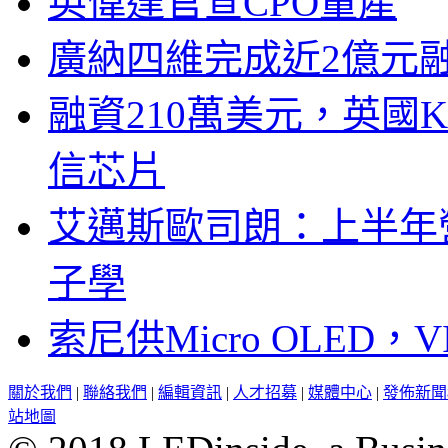
英偉達官宣CPO量產
廣納四維完成近2億元
融資210萬美元，英國Ku
信芯片
艾邁斯歐司朗：上半年
子學
索尼供Micro OLED，
關於我們
|
聯絡我們
|
編輯資訊
|
人才招募
|
媒體中心
|
發佈新聞
站地圖