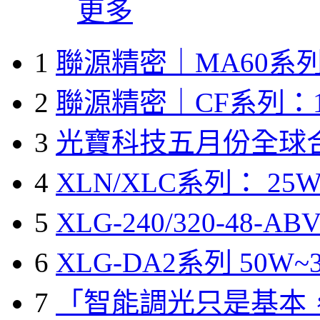
更多
1
聯源精密｜MA60系列
2
聯源精密｜CF系列：1
3
光寶科技五月份全球
4
XLN/XLC系列： 25W
5
XLG-240/320-48-A
6
XLG-DA2系列 50W~3
7
「智能調光只是基本