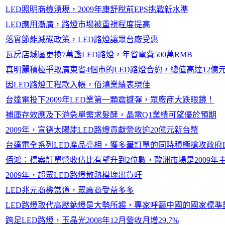
LED照明商機湧現，2009年康舒稅前EPS挑戰新水準
LED應用漸廣，路燈市場被重視程度提高
落實節能減碳政策，LED路燈讓眾台廠受惠
瓦房店城區更換7萬盞LED路燈，年省電費500萬RMB
真明麗積極爭取廣東省4個市的LED路燈合約，總值高達12億
因LED路燈工程款入帳，佰鴻業績表現佳
台達電投下2009年LED業第一顆震撼彈，眾廠商大跌眼鏡！
補庫存效應及下游急單需求髮酵，晶電Q1業績可望優於預期
2009年，宣德太陽能LED路燈貢獻營收逾20億元新台幣
台達電全系列LED產品亮相，獲多筆訂單的同時積極搶攻政府L
佰鴻：標案訂單營收佔比有望升到2位數，歐洲市場是2009年
2009年，超眾LED路燈散熱模塊出貨旺
LED兆元商機當道，眾廠商受益多多
LED路燈取代高壓鈉燈是大勢所趨，專家呼籲中國的國家標準
跨足LED路燈，玉晶光2008年12月營收月增29.7%