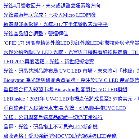
光鋐4月營收回升，未來或調整營運策略方向
光鋐遷廠年底完成；已投入Micro LED開發
遷廠與淡季影響，光鋐2017下半年營收表現平平
光鋐產品組合調整，營運轉佳
[OPIE’17] 研晶專精紫外線LED與紅外線LED封裝技術與
水俁公約激勵UV LED 光鋐、光寶與日機裝看好換裝商機 - TILS 
LED 2017再度活躍，光鋐、新世紀擬增資
光鋐、研晶共創品牌布局 UVC LED 市場，未來將可「秒殺」
Bioraytron 為光鋐與研晶合資品牌，專注於UV-C LED 產品銷
垂直整合打入殺菌市場 Bioraytron推客製化UVC LED模組
LEDinside：2021年 UV-C LED市場產值將成長至2.57億美
垂直整合打入殺菌淨水市場 光鋐、研晶聯手推UVC LED
光鋐：公司與客戶端產品認證一切仍正常進行
晶電、光鋐、研晶搭上不可見光LED新商機
驗收合格！愛思強新型MOCVD助光鋐擴張LED產能