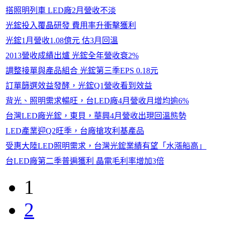
搭照明列車 LED廠2月營收不淡
光鋐投入覆晶研發 費用率升衝擊獲利
光鋐1月營收1.08億元 估3月回溫
2013營收成績出爐 光鋐全年營收衰2%
調整接單與產品組合 光鋐第三季EPS 0.18元
訂單篩選效益發酵，光鋐Q1營收看到效益
背光、照明需求暢旺，台LED廠4月營收月增均逾6%
台灣LED廠光鋐，東貝，華興4月營收出現回溫態勢
LED產業迎Q2旺季，台廠搶攻利基產品
受惠大陸LED照明需求，台灣光鋐業績有望「水漲船高」
台LED廠第二季普遍獲利 晶電毛利率增加3倍
1
2