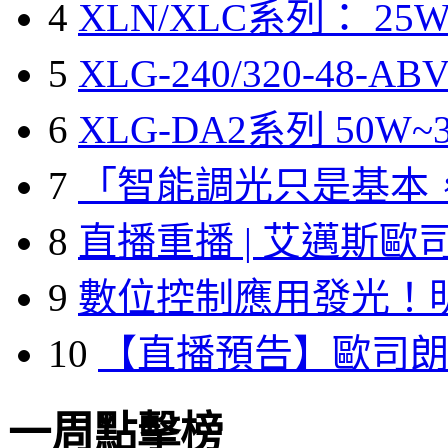
4
XLN/XLC系列： 25W
5
XLG-240/320-48-A
6
XLG-DA2系列 50W~3
7
「智能調光只是基本
8
直播重播 | 艾邁斯歐
9
數位控制應用發光！
10
【直播預告】歐司
一周點擊榜