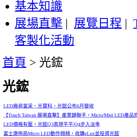
基本知識
展場直擊
|
展覽日程
|
客製化活動
首頁
>
光鋐
光鋐
LED廠商富采、光寶科、光鋐公布6月營收
【Touch Taiwan 展場直擊】產業鏈聯手，Micro/Mini LED產
LED價格有壓，光鋐Q3表現平平/Q4步入淡季
富士康佈局Micro LED動作頻頻，收購eLux並投資光鋐