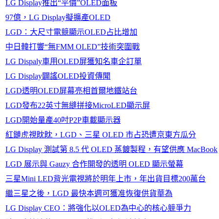
LG Display推出“平價”OLED面板
97億，LG Display擬擴產OLED
LGD：大尺寸電競顯示OLED占比增加
中日韓打響“無FMM OLED”技術突圍戰
LG Dispaly車用OLED屏獲知名車企訂單
LG Display闢謠OLED投資傳聞
LGD透明OLED屏幕亮相首爾地鐵站台
LGD發布22英寸無縫拼接MicroLED顯示屏
LGD開始量產40吋P2P車載顯示器
紅鏈虎視眈眈，LGD、三星 OLED 市占恐遭京東方瓜分
LG Display 測試第 8.5 代 OLED 蒸鍍製程，有望供應 MacBook
LGD 展示與 Gauzy 合作開發的透明 OLED 顯示螢幕
三星Mini LED背光電視將於明年上市，年出貨目標200萬台
繼三星之後，LGD 最快本週可獲准恢復供貨華為
LG Display CEO：將強化以OLED為中心的核心競爭力