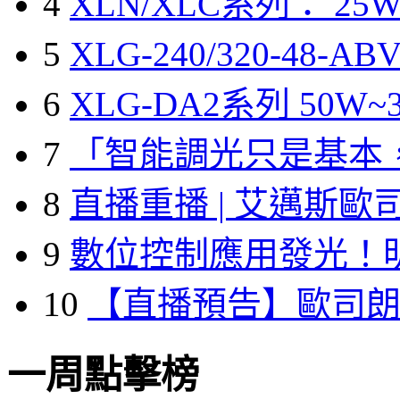
4
XLN/XLC系列： 25W
5
XLG-240/320-48-A
6
XLG-DA2系列 50W~3
7
「智能調光只是基本
8
直播重播 | 艾邁斯歐
9
數位控制應用發光！
10
【直播預告】歐司
一周點擊榜