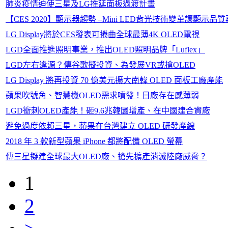
肺炎疫情迫使三星及LG推延面板過渡計畫
【CES 2020】顯示器趨勢 –Mini LED背光技術變革讓顯示品
LG Display將於CES發表可捲曲全球最薄4K OLED電視
LGD全面推進照明事業，推出OLED照明品牌「Luflex」
LGD左右逢源？傳谷歌擬投資、為發展VR或搶OLED
LG Display 將再投資 70 億美元擴大南韓 OLED 面板工廠產能
蘋果吹號角、智慧機OLED需求噴發！日廠存在感薄弱
LGD衝刺OLED產能！砸9.6兆韓圜增產、在中國建合資廠
避免過度依賴三星，蘋果在台灣建立 OLED 研發產線
2018 年 3 款新型蘋果 iPhone 都將配備 OLED 螢幕
傳三星擬建全球最大OLED廠、搶先擴產消滅陸廠威脅？
1
2