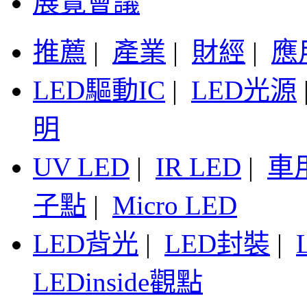
展覽會議
推薦
|
產業
|
財經
|
應
LED驅動IC
|
LED光源
明
UV LED
|
IR LED
|
車
子點
|
Micro LED
LED背光
|
LED封裝
|
LEDinside觀點