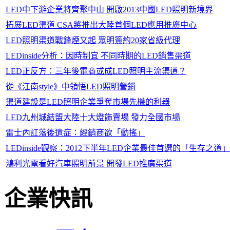
LED中下游企業將齊聚中山 開啟2013中國LED照明新境界
拓展LED渠道 CSA將推出大陸首個LED應用推廣中心
LED照明渠道戰鋒煙又起 眾明簽約20家省級代理
LEDinside分析：因時制宜 不同時期的LED銷售渠道
LED正反方：三年後電商或成LED照明主流渠道？
從《江南style》中領悟LED照明營銷
渠道建設是LED照明企業爭奪市場先機的利器
LED九州城結盟大陸十大燈飾賣場 發力全國市場
雷士內訌落後遺症：經銷商欲「動搖」
LEDinside觀察：2012下半年LED企業最佳首選的「生存之道」
鴻利光電看好汽車照明前景 開發LED推廣渠道
企業快訊