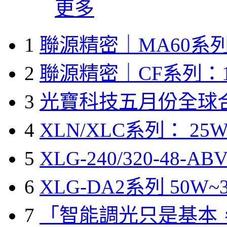
更多
1
聯源精密｜MA60系列
2
聯源精密｜CF系列：1
3
光寶科技五月份全球
4
XLN/XLC系列： 25W
5
XLG-240/320-48-A
6
XLG-DA2系列 50W~3
7
「智能調光只是基本