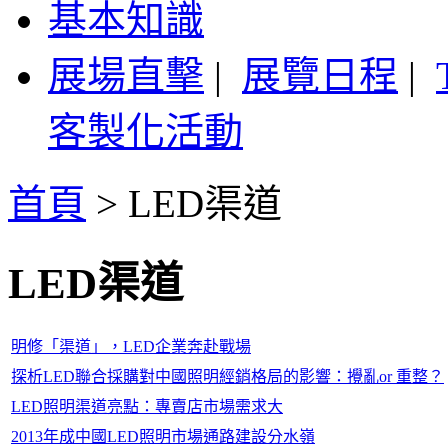
基本知識
展場直擊
|
展覽日程
|
客製化活動
首頁
>
LED渠道
LED渠道
明修「渠道」，LED企業奔赴戰場
探析LED聯合採購對中國照明經銷格局的影響：攪亂or 重整？
LED照明渠道亮點：專賣店市場需求大
2013年成中國LED照明市場通路建設分水嶺