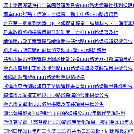
漢市東西湖區海口工業園管理委員會LED路燈競爭性談判採購
兩岸LED試點，佰鴻、台達電、勤上中標LED路燈項目
台商第一家拿到大陸CQC A級節能標章—誠加科技、上海東興
日本政府將通過電費劃分新制度，力推LED路燈普及化
績溪縣市政工程管理局績溪縣來蘇北路LED路燈採購招標公告
斯坦福市明年將計劃增加安裝467盞LED爆閃路燈
蘇州市城市照明管理處關於節能改造LED路燈器材採購項目的
壽光市廣場街東伸及興仕路LED路燈採購及安裝項目中標公告
美國能源部發布LED路燈照明規格標準
武漢市東西湖區海口工業園管理委員會LED路燈競爭性談判告
臨海市75省道東塍段LED路燈採購的公開招標公告
壽光市文聖街LED路燈採購及安裝項目中標公告
湖北黃梅城區700盞新型LED路燈將於2012年取代常規鈉燈
斯派克光電 「高智能化LED路燈產業化項目」被列為2012年
廈門口岸2011年前三季度 LED燈共出口2553批，同比增長23倍