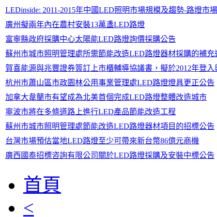
LEDinside: 2011-2015年中國LED照明市場規模及趨勢-路燈市
廣州擬兩年內在農村安裝13萬盞LED路燈
富寧縣政府採購中心太陽能LED路燈詢價採購公告
蘇州市城市照明管理處所需節能改造LED路燈器材採購的補
賀喜能源與兆豐證券簽訂上市櫃輔導協議書，擬於2012年登入
杭州市蕭山區市政園林公用事業管理處LED路燈燈具更正公告
加拿大韋蘭市有望成為北美首個完成LED路燈整體改造城市
寧波市將在多條道路上進行LED產品節能改造工程
蘇州市城市照明管理處節能改造LED路燈器材項目的招標公告
台灣市場預估當地LED路燈至少可帶來新台幣86億元商機
廣西國泰招標咨詢有限公司關於LED路燈採購及安裝中標公告
首頁
<