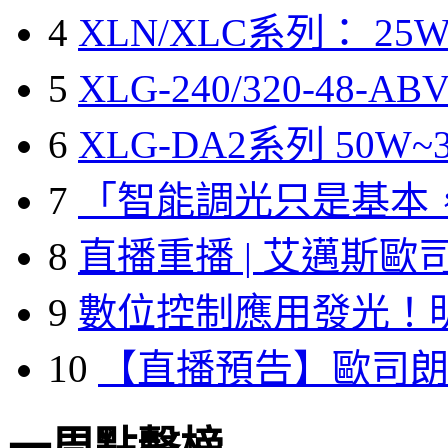
4
XLN/XLC系列： 25W
5
XLG-240/320-48-A
6
XLG-DA2系列 50W~3
7
「智能調光只是基本
8
直播重播 | 艾邁斯歐
9
數位控制應用發光！
10
【直播預告】歐司