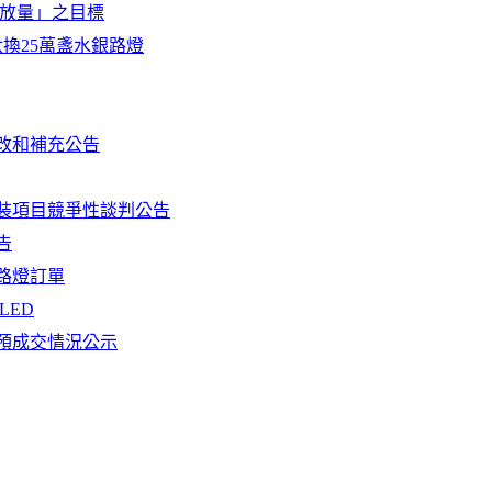
排放量」之目標
汰換25萬盞水銀路燈
改和補充公告
裝項目競爭性談判公告
告
路燈訂單
LED
預成交情況公示