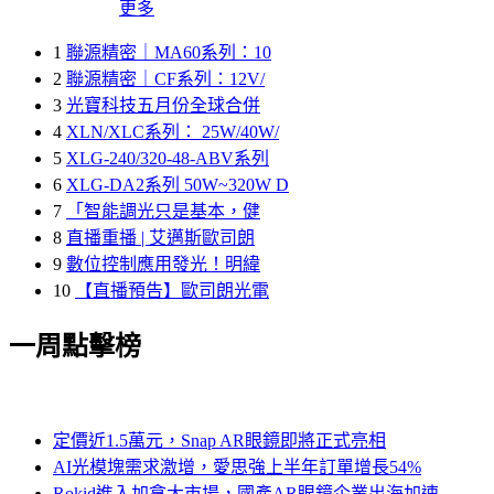
更多
1
聯源精密｜MA60系列：10
2
聯源精密｜CF系列：12V/
3
光寶科技五月份全球合併
4
XLN/XLC系列： 25W/40W/
5
XLG-240/320-48-ABV系列
6
XLG-DA2系列 50W~320W D
7
「智能調光只是基本，健
8
直播重播 | 艾邁斯歐司朗
9
數位控制應用發光！明緯
10
【直播預告】歐司朗光電
一周點擊榜
定價近1.5萬元，Snap AR眼鏡即將正式亮相
AI光模塊需求激增，愛思強上半年訂單增長54%
Rokid進入加拿大市場，國產AR眼鏡企業出海加速