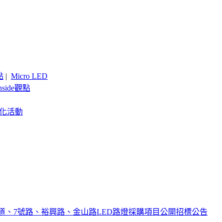
點
|
Micro LED
nside觀點
客製化活動
、7號路、裕興路、金山路LED路燈採購項目公開招標公告