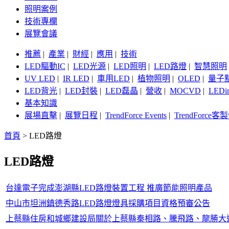
照明案例
技術專欄
展覽會議
推薦
|
產業
|
財經
|
應用
|
技術
LED驅動IC
|
LED光源
|
LED照明
|
LED路燈
|
智慧照明
UV LED
|
IR LED
|
車用LED
|
植物照明
|
OLED
|
量子
LED背光
|
LED封裝
|
LED磊晶
|
營收
|
MOCVD
|
LEDi
基本知識
展場直擊
|
展覽日程
|
TrendForce Events
|
TrendForce
首頁
>
LED路燈
LED路燈
台達電子完成澎湖縣LED路燈裝置工程 推廣節能照明產品
中山市坦洲鎮德秀路LED路燈燈具採購項目資格預審公告
上蔡縣住房和城鄉建設局關於上蔡縣秦相路、騰飛路、龍勝大道