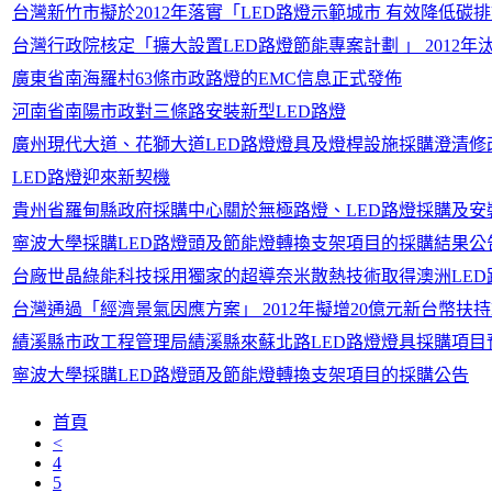
台灣新竹市擬於2012年落實「LED路燈示範城市 有效降低碳
台灣行政院核定「擴大設置LED路燈節能專案計劃 」 2012年
廣東省南海羅村63條市政路燈的EMC信息正式發佈
河南省南陽市政對三條路安裝新型LED路燈
廣州現代大道、花獅大道LED路燈燈具及燈桿設施採購澄清修
LED路燈迎來新契機
貴州省羅甸縣政府採購中心關於無極路燈、LED路燈採購及安
寧波大學採購LED路燈頭及節能燈轉換支架項目的採購結果公
台廠世晶綠能科技採用獨家的超導奈米散熱技術取得澳洲LED
台灣通過「經濟景氣因應方案」 2012年擬增20億元新台幣扶持
績溪縣市政工程管理局績溪縣來蘇北路LED路燈燈具採購項目
寧波大學採購LED路燈頭及節能燈轉換支架項目的採購公告
首頁
<
4
5