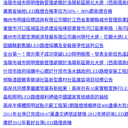
洛陽市城市照明燈飾管理處關於洛陽新區開元大道（西南環高速
廣東省抽檢LED路燈合格率仅为50%， 80%節能燈合格
撫州市明達招標諮詢有限公司關於江西省東鄉縣城市管理局東臨一級
東營市河口區城區改造建設指揮部東營市河口區康寧路（海河
廣州市花都空港經濟發展有限公司廣州現代大道、花獅大道L
固鎮縣劉集鎮LED路燈採購及安裝競爭性談判公告
全台第一！億光電子成功突破LED照明極限，發表全新低色溫
洛陽市城市照明燈飾管理處關於洛陽新區開元大道（西南環高速
什邡市政府採購中心關於什邡市洛水鎮政府LED路燈安裝工程
郟縣渣園鄉青龍湖社區新型農村社區建設項目招標公告
兩岸共同標準繼續發展有新結果，兩岸共有10家實驗室進行L
晶和照明LED路燈順利通過中國國家質檢總局的抽檢
兩岸半導體照明試點示範工程第2期路燈規模將從400盞擴大到1
2011年台灣已完成69.67萬盞交通號誌替換 2012年將迎來LE
康舒2012年看好台灣LED路燈商機