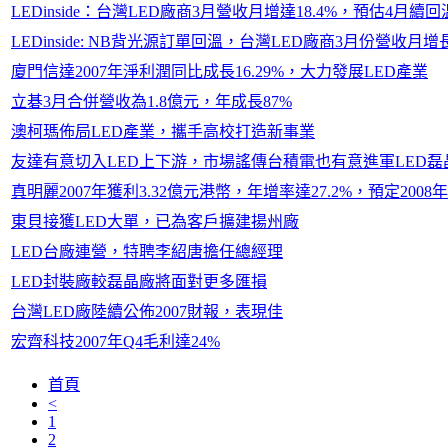
LEDinside：台灣LED廠商3月營收月增達18.4%，預估4月續回
LEDinside: NB背光源訂單回溫，台灣LED廠商3月份營收月增長率
廈門信達2007年淨利潤同比成長16.29%，大力發展LED產業
立碁3月合併營收為1.8億元，年成長87%
澳柯瑪佈局LED產業，攜手高校打造新事業
友達有意切入LED上下游，市場謠傳台積電也有意進軍LED磊
真明麗2007年獲利3.32億元港幣，年增率達27.2%，預定2008
東貝接獲LED大單，已為客戶擴建揚州廠
LED台廠連營，特聘李紹唐擔任總經理
LED封裝廠較磊晶廠將面對更多匯損
台灣LED廠陸續公佈2007財報，表現佳
宏齊科技2007年Q4毛利達24%
首頁
<
1
2