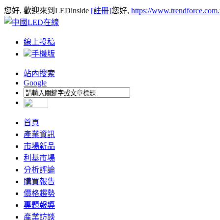
您好, 歡迎來到LEDinside
[註冊]
您好,
https://www.trendforce.com
線上投稿
手機版
站內搜索
Google
首頁
產業資訊
市場新品
利基市場
分析評論
購買報告
價格趨勢
專題報導
產業訪談