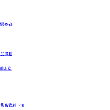
封裝廠商
產品滿載
旺季水準
LF影響獲利下滑