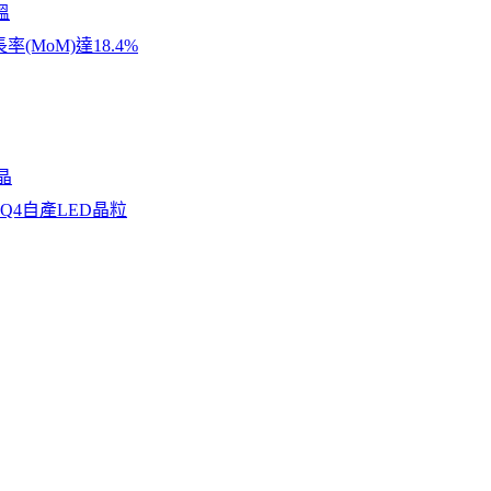
溫
(MoM)達18.4%
晶
年Q4自產LED晶粒