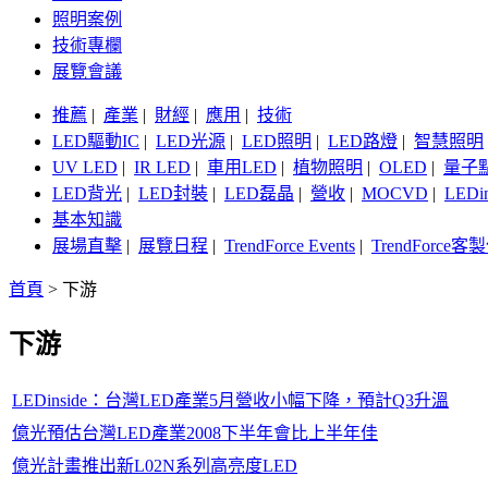
照明案例
技術專欄
展覽會議
推薦
|
產業
|
財經
|
應用
|
技術
LED驅動IC
|
LED光源
|
LED照明
|
LED路燈
|
智慧照明
UV LED
|
IR LED
|
車用LED
|
植物照明
|
OLED
|
量子
LED背光
|
LED封裝
|
LED磊晶
|
營收
|
MOCVD
|
LEDi
基本知識
展場直擊
|
展覽日程
|
TrendForce Events
|
TrendForce
首頁
>
下游
下游
LEDinside：台灣LED產業5月營收小幅下降，預計Q3升溫
億光預估台灣LED產業2008下半年會比上半年佳
億光計畫推出新L02N系列高亮度LED