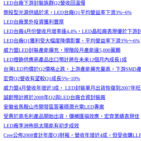
LED台廠下游封裝族群Q2營收回溫慢
側投型光源供過於求，LED台廠Q1平均營益率下滑3%~6%
LED台廠業外投資獲利豐厚
LED台廠4月份營收月增率達4.4%，LED晶粒廠表現優於下游
LED台廠Q1獲利受大幅度降價影響，平均營益率下滑3％～6%
威力盟LED封裝產能擴充，現階段月產能達5,000萬顆
LED燈飾供應商產品出口預計將在未來12個月內成長1成
台灣LED均價於Q2價格止跌，上游產能擴充量高，下游SMD
宏齊Q2營收有望較Q1成長5%~10%
威力盟4月營收年增近3成， LED封裝單月出貨恢復到2007年
誠創預計將於2008年Q2與LED台廠合資封裝廠
安徽省馬鞍山市開發區簽署穩潤光電LED專案
受惠於高毛利產品開始出貨，彌補匯損效應，宏齊業績表現佳
LED廠李洲佈局太陽能有初步成效
Cree公佈2008會計年度Q3財報，營收年增近4成，但受收購L