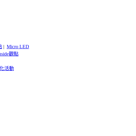
點
|
Micro LED
nside觀點
客製化活動