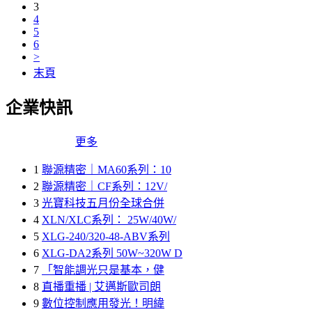
3
4
5
6
>
末頁
企業快訊
更多
1
聯源精密｜MA60系列：10
2
聯源精密｜CF系列：12V/
3
光寶科技五月份全球合併
4
XLN/XLC系列： 25W/40W/
5
XLG-240/320-48-ABV系列
6
XLG-DA2系列 50W~320W D
7
「智能調光只是基本，健
8
直播重播 | 艾邁斯歐司朗
9
數位控制應用發光！明緯