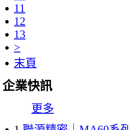
11
12
13
>
末頁
企業快訊
更多
1
聯源精密｜MA60系列