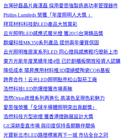
台灣矽磊晶片廠漢磊 採用愛思強製造高功率管理器件
Philips Lumileds 榮獲「年度照明人大獎 」
拜耳材料科技助LED產品大放異彩
云光照明LED感應式層光燈 獲2015台灣精品獎
群燿科技MK350系列產品 提供兩年優質保固
云光照明推居家系列LED 同心燈與感應輕巧燈新上市
東方光能年度業績年增4倍 已於創櫃板開放投資人認購
降低成本 陽昇應用材料推3D環繞壁陶瓷COB基板
跨界合作！云光LED照明點亮松山製菸工廠
浩然科技LED防爆燈獲市場青睞
浩然Orion崁燈系列再進化 高演色呈現色彩魅力
愛思強榮獲「全球半導體照明突出貢獻獎」
浩然科技方型崁燈 獲香港燈飾展設計大獎
GE深耕垂直市場 與印度保持長期夥伴關係
光寶新北市LED路燈標案再下一城 市佔全台之冠