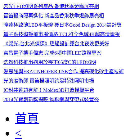
云光LED照明系列產品 香港秋季燈飾展亮相
雷笛揚商照再進化 新產品香港秋季燈飾展亮相
隆達極致薄LED平板燈 獲日本Good Design 2014設計獎
量子點技術顛覆市場價格 TCL推全色域4K超高清電視
《感光-台北光偵探》透過設計讓台北夜晚更美好
富昌電子攜手偉志 完成6項中國LED路燈專案
浩然科技推出適用於零下65度C的LED照明
愛思強與FRAUNHOFER IISB合作 提高碳化矽生產技術
光的魔術師 雷笛揚照明跨足特殊照明市場
IC封裝難題有解！Moldex3D打造模擬平台
2014光寶創新獎揭曉 物聯網與穿帶式裝置夯
首頁
<