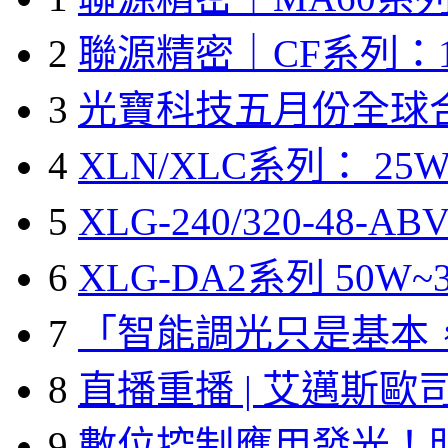
2
聯源精密｜CF系列：1
3
光寶科技五月份全球
4
XLN/XLC系列： 25W
5
XLG-240/320-48-A
6
XLG-DA2系列 50W~3
7
「智能調光只是基本
8
直播重播 | 艾邁斯歐
9
數位控制應用發光！