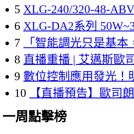
5
XLG-240/320-48-A
6
XLG-DA2系列 50W~3
7
「智能調光只是基本
8
直播重播 | 艾邁斯歐
9
數位控制應用發光！
10
【直播預告】歐司
一周點擊榜