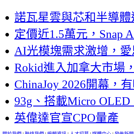
諾瓦星雲與芯和半導體達
定價近1.5萬元，Snap
AI光模塊需求激增，愛
Rokid進入加拿大市
ChinaJoy 2026
93g、搭載Micro OL
英偉達官宣CPO量產
關於我們
|
聯絡我們
|
編輯資訊
|
人才招募
|
媒體中心
|
發佈新聞