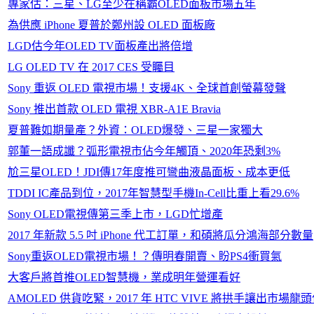
專家估：三星、LG至少在稱霸OLED面板市場五年
為供應 iPhone 夏普於鄭州設 OLED 面板廠
LGD估今年OLED TV面板產出將倍增
LG OLED TV 在 2017 CES 受矚目
Sony 重返 OLED 電視市場！支援4K、全球首創螢幕發聲
Sony 推出首款 OLED 電視 XBR-A1E Bravia
夏普難如期量產？外資：OLED爆發、三星一家獨大
郭董一語成讖？弧形電視市佔今年觸頂、2020年恐剩3%
尬三星OLED！JDI傳17年度推可彎曲液晶面板、成本更低
TDDI IC產品到位，2017年智慧型手機In-Cell比重上看29.6%
Sony OLED電視傳第三季上市，LGD忙增產
2017 年新款 5.5 吋 iPhone 代工訂單，和碩將瓜分鴻海部分數量
Sony重返OLED電視市場！？傳明春開賣、盼PS4衝買氣
大客戶將首推OLED智慧機，業成明年營運看好
AMOLED 供貨吃緊，2017 年 HTC VIVE 將拱手讓出市場龍