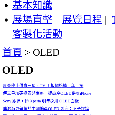
基本知識
展場直擊
|
展覽日程
|
客製化活動
首頁
>
OLED
OLED
夏普停止供貨三星，TV 面板價格連半年上揚
傳三星加碼投資越南廠，提高產OLED供應iPhone
Sony 跟進，傳 Xperia 明年採用 OLED面板
傳鴻海夏普將於中國擴產OLED 鴻海：不予評論