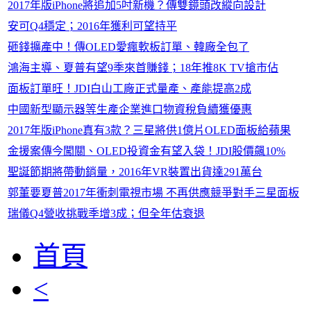
2017年版iPhone將追加5吋新機？傳雙鏡頭改縱向設計
安可Q4穩定；2016年獲利可望持平
砸錢擴產中！傳OLED愛瘋軟板訂單、韓廠全包了
鴻海主導、夏普有望9季來首賺錢；18年推8K TV搶市佔
面板訂單旺！JDI白山工廠正式量產、產能提高2成
中國新型顯示器等生產企業進口物資稅負續獲優惠
2017年版iPhone真有3款？三星將供1億片OLED面板給蘋果
金援案傳今闖關、OLED投資金有望入袋！JDI股價飆10%
聖誕節期將帶動銷量，2016年VR裝置出貨達291萬台
郭董要夏普2017年衝刺電視市場 不再供應競爭對手三星面板
瑞儀Q4營收挑戰季增3成；但全年估衰退
首頁
<