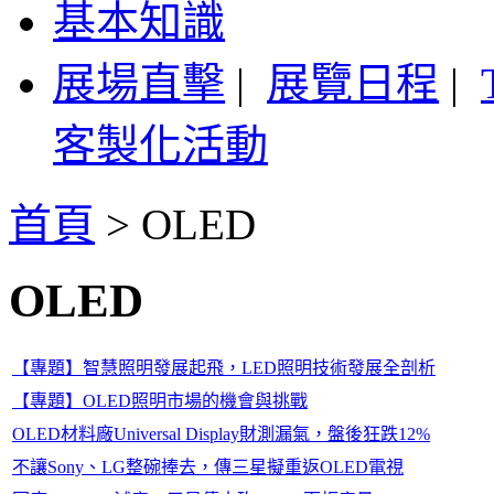
基本知識
展場直擊
|
展覽日程
|
客製化活動
首頁
>
OLED
OLED
【專題】智慧照明發展起飛，LED照明技術發展全剖析
【專題】OLED照明市場的機會與挑戰
OLED材料廠Universal Display財測漏氣，盤後狂跌12%
不讓Sony、LG整碗捧去，傳三星擬重返OLED電視