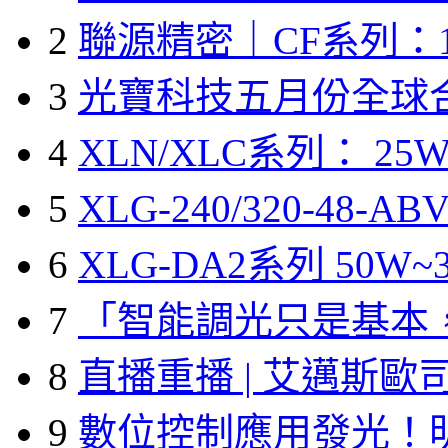
2
聯源精密｜CF系列：1
3
光寶科技五月份全球
4
XLN/XLC系列： 25W
5
XLG-240/320-48-A
6
XLG-DA2系列 50W~3
7
「智能調光只是基本
8
直播重播 | 艾邁斯歐
9
數位控制應用發光！