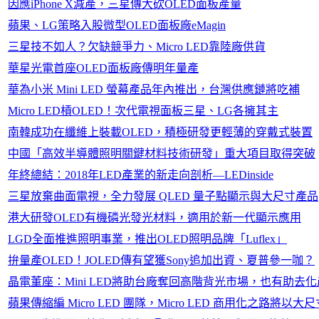
因應iPhone X減產，三星傳大砍OLED面板產量
蘋果、LG策略入股微型OLED面板廠eMagin
三星技不如人？欠缺競爭力、Micro LED靠陸廠供貨
華星光電首座OLED面板廠傳明年量產
華為小米 Mini LED 螢幕產品年內推出，台灣供應鏈將吃補
Micro LED槓OLED！次代電視面板三星、LG各擁其主
南韓成功在纖維上裝載OLED，積極研發更輕薄的穿戴式裝置
中國「高效半導體照明關鍵材料技術研發」重大項目取得突破
年終總結：2018年LED產業的新走向剖析—LEDinside
三星放棄曲面電視，全力發展 QLED 量子點顯示與大尺寸產品
港大研發OLED有機磷光發光材料，適用於新一代顯示應用
LGD全面推進照明事業，推出OLED照明品牌「Luflex」
拚量產OLED！JOLED傳有望獲Sony追加出資、夏普參一咖？
晶電董座：Mini LED將助台廠奪回高階背光市場，也有助去
蘋果傳縮編 Micro LED 團隊，Micro LED 商用化之路將以大