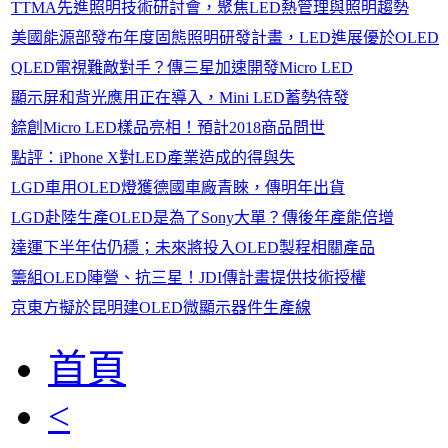
TTMA先進照明技術研討會，聚焦LED熱管理與照明趨勢
美國能源部發布年度固態照明研發計畫，LED進展優於OLED
QLED電視難敵對手？傳三星加速開發Micro LED
顯示屏和背光應用正在導入，Mini LED蓄勢待發
錼創Micro LED樣品亮相！預計2018商品問世
點評：iPhone X對LED產業造成的得與失
LGD車用OLED燈獲德國車廠青睞，傳明年出貨
LGD赴陸生產OLED是為了Sony大單？傳後年產能倍增
達運下半年估仍穩；未來將投入OLED製程相關產品
籌組OLED陣營、抗三星！JDI傳計畫提供技術授權
京東方擬於昆明建OLED微顯示器件生產線
首頁
<