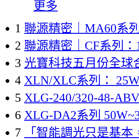
更多
1
聯源精密｜MA60系列
2
聯源精密｜CF系列：1
3
光寶科技五月份全球
4
XLN/XLC系列： 25W
5
XLG-240/320-48-A
6
XLG-DA2系列 50W~3
7
「智能調光只是基本