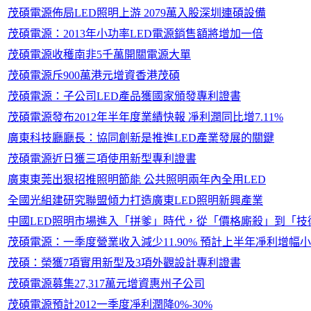
茂碩電源佈局LED照明上游 2079萬入股深圳連碩設備
茂碩電源：2013年小功率LED電源銷售額將增加一倍
茂碩電源收穫南非5千萬開關電源大單
茂碩電源斥900萬港元增資香港茂碩
茂碩電源：子公司LED產品獲國家頒發專利證書
茂碩電源發布2012年半年度業績快報 凈利潤同比增7.11%
廣東科技廳廳長：協同創新是推進LED產業發展的關鍵
茂碩電源近日獲三項使用新型專利證書
廣東東莞出狠招推照明節能 公共照明兩年內全用LED
全國光組建研究聯盟傾力打造廣東LED照明新興產業
中國LED照明市場進入「拼爹」時代，從「價格廝殺」到「技
茂碩電源：一季度營業收入減少11.90% 預計上半年凈利增幅小
茂碩：榮獲7項實用新型及3項外觀設計專利證書
茂碩電源募集27,317萬元增資惠州子公司
茂碩電源預計2012一季度凈利潤降0%-30%