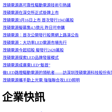
茂碩電源高可靠性驅動電源技術引熱議
茂碩電源在深交所正式掛牌上市
茂碩電源3月16日上市 首次發行1943萬股
茂碩電源擬募集4.5億元 昨日可申購
茂碩電源：首次公開發行股票網上路演公告
茂碩電源：大功率LED電源市場先行
茂碩電源今起招股 擬發行2428萬股
茂碩電源探索LED品牌發展模式
茂碩電源成廣東LED“魁首”
做LED路燈驅動電源的領航者——訪深圳茂碩電源科技股份有
茂碩電源攜手勤上光電 強強聯合攻LED照明
企業快訊