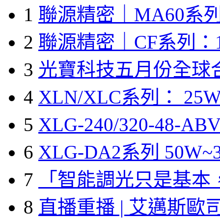
1
聯源精密｜MA60系列
2
聯源精密｜CF系列：1
3
光寶科技五月份全球
4
XLN/XLC系列： 25W
5
XLG-240/320-48-A
6
XLG-DA2系列 50W~3
7
「智能調光只是基本
8
直播重播 | 艾邁斯歐