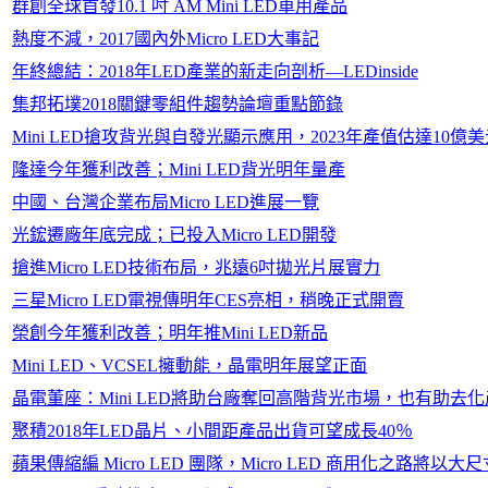
群創全球首發10.1 吋 AM Mini LED車用產品
熱度不減，2017國內外Micro LED大事記
年終總結：2018年LED產業的新走向剖析—LEDinside
集邦拓墣2018關鍵零組件趨勢論壇重點節錄
Mini LED搶攻背光與自發光顯示應用，2023年產值估達10億
隆達今年獲利改善；Mini LED背光明年量產
中國、台灣企業布局Micro LED進展一覽
光鋐遷廠年底完成；已投入Micro LED開發
搶進Micro LED技術布局，兆遠6吋拋光片展實力
三星Micro LED電視傳明年CES亮相，稍晚正式開賣
榮創今年獲利改善；明年推Mini LED新品
Mini LED、VCSEL擁動能，晶電明年展望正面
晶電董座：Mini LED將助台廠奪回高階背光市場，也有助去
聚積2018年LED晶片、小間距產品出貨可望成長40％
蘋果傳縮編 Micro LED 團隊，Micro LED 商用化之路將以大