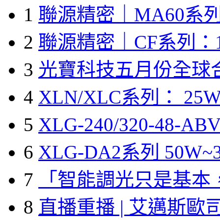
1
聯源精密｜MA60系列
2
聯源精密｜CF系列：1
3
光寶科技五月份全球
4
XLN/XLC系列： 25W
5
XLG-240/320-48-A
6
XLG-DA2系列 50W~3
7
「智能調光只是基本
8
直播重播 | 艾邁斯歐