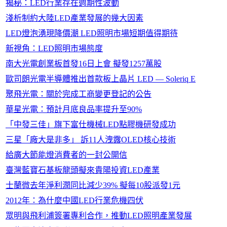
揭秘：LED行業存在週期性波動
淺析制約大陸LED產業發展的幾大因素
LED燈泡湧現降價潮 LED照明市場短期值得期待
新視角：LED照明市場態度
南大光電創業板首發16日上會 擬發1257萬股
歐司朗光電半導體推出首款板上晶片 LED — Soleriq E
聚飛光電：關於完成工商變更登記的公告
華星光電：預計月底良品率提升至90%
「中發三佳」旗下富仕機械LED點膠機研發成功
三星「廠大是非多」 訴11人洩露OLED核心技術
給廣大節能燈消費者的一封公開信
臺灣藍寶石基板龍頭擬來貴陽投資LED產業
士蘭微去年淨利潤同比減少39% 擬每10股派發1元
2012年：為什麼中國LED行業危機四伏
眾明與飛利浦簽署專利合作，推動LED照明產業發展