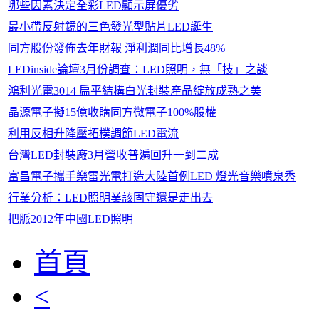
哪些因素決定全彩LED顯示屏優劣
最小帶反射鏡的三色發光型貼片LED誕生
同方股份發佈去年財報 淨利潤同比增長48%
LEDinside論壇3月份調查：LED照明，無「技」之談
鴻利光電3014 扁平結構白光封裝產品綻放成熟之美
晶源電子擬15億收購同方微電子100%股權
利用反相升降壓拓樸調節LED電流
台灣LED封裝廠3月營收普遍回升一到二成
富昌電子攜手樂雷光電打造大陸首例LED 燈光音樂噴泉秀
行業分析：LED照明業該固守還是走出去
把脈2012年中國LED照明
首頁
<