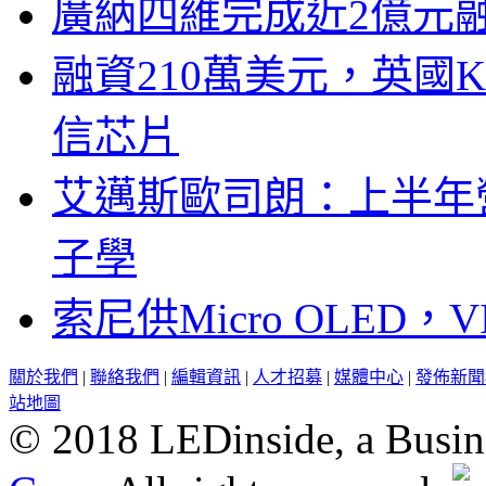
廣納四維完成近2億元
融資210萬美元，英國Ku
信芯片
艾邁斯歐司朗：上半年
子學
索尼供Micro OLED，
關於我們
|
聯絡我們
|
編輯資訊
|
人才招募
|
媒體中心
|
發佈新聞
站地圖
© 2018 LEDinside, a Busin