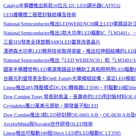
Catalyst半導體推出新款16位元 I2C LED調光器CAT9532
LED護欄燈二極管封裝結構及技術
National Semiconductor推出LEDWEBENCH線上LED電路設
National Semiconductor推出2款大功率LED驅動IC「LM3401
三星SDI發表全球首顆AMOLED畫質改善晶片
漢德森大功率LED散熱技術取得突破，推出拉伸鋁結構的LED
National Semiconductor推出「LED WEBENCH」和「LM3401/
國家半導體發佈LED電源電路設計輔助工具和照明用LED驅動
台廠元利盛發表全新OptE Family光電模組設備，滿足LED
Linear推出48V降壓模式DC/DC轉換器LT3590，可驅動10組50
Dow Corning Toray 發表耐高溫、長壽命的LED用封裝材料OE-
Crystalplex獲22萬美元資助，開發量子點LED
Dow Corning推出3款LED矽封膠OE-6665 A/B、OE-6630 A/B及O
ArcelorMittal與Novaled合作研發OLED技術
Linear推出可驅動160個50mA LED的LED驅動IC LT3595