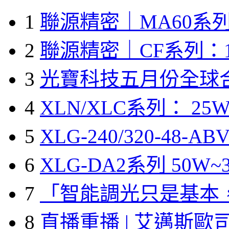
1
聯源精密｜MA60系列
2
聯源精密｜CF系列：1
3
光寶科技五月份全球
4
XLN/XLC系列： 25W
5
XLG-240/320-48-A
6
XLG-DA2系列 50W~3
7
「智能調光只是基本
8
直播重播 | 艾邁斯歐